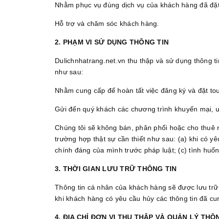
Nhằm phục vụ đúng dịch vụ của khách hàng đã đặ
Hỗ trợ và chăm sóc khách hàng.
2. PHẠM VI SỬ DỤNG THÔNG TIN
Dulichnhatrang.net.vn thu thập và sử dụng thông t
như sau:
Nhằm cung cấp để hoàn tất việc đăng ký và đặt to
Gửi đến quý khách các chương trình khuyến mại, ưu
Chúng tôi sẽ không bán, phân phối hoặc cho thuê 
trường hợp thật sự cần thiết như sau: (a) khi có y
chính đáng của mình trước pháp luật; (c) tình huố
3. THỜI GIAN LƯU TRỮ THÔNG TIN
Thông tin cá nhân của khách hàng sẽ được lưu trữ 
khi khách hàng có yêu cầu hủy các thông tin đã cu
4. ĐỊA CHỈ ĐƠN VỊ THU THẬP VÀ QUẢN LÝ THÔ