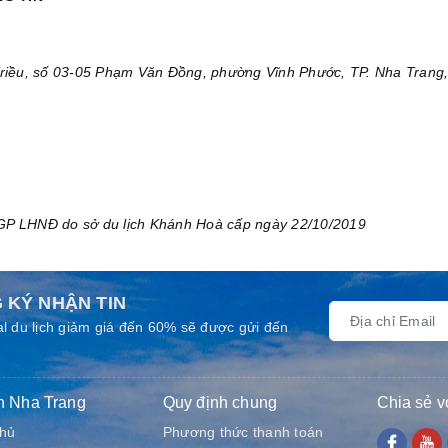
iều, số 03-05 Phạm Văn Đồng, phường Vĩnh Phước, TP. Nha Trang,
 GP LHNĐ do sở du lịch Khánh Hoà cấp ngày 22/10/2019
 KÝ NHẬN TIN
l du lịch giảm giá đến 60% sẽ được gửi đến
h Nha Trang
Quy định chung
Chia sẻ v
chủ
Phương thức thanh toán