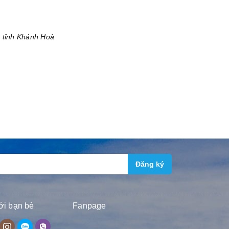
 tỉnh Khánh Hoà
Đăng ký
ới bạn bè
Fanpage