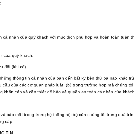
t
in cá nhân của quý khách với mục đích phù hợp và hoàn toàn tuân t
ur của quý khách.
 đãi (khi có).
những thông tin cá nhân của bạn đến bất kỳ bên thứ ba nào khác tr
êu cầu của các cơ quan pháp luật; (b) trong trường hợp mà chúng tôi 
ng khẩn cấp và cần thiết để bảo vệ quyền an toàn cá nhân của khách
và bảo mật trong trong hệ thống nội bộ của chúng tôi trong quá tr
ng cấp.
NG TIN