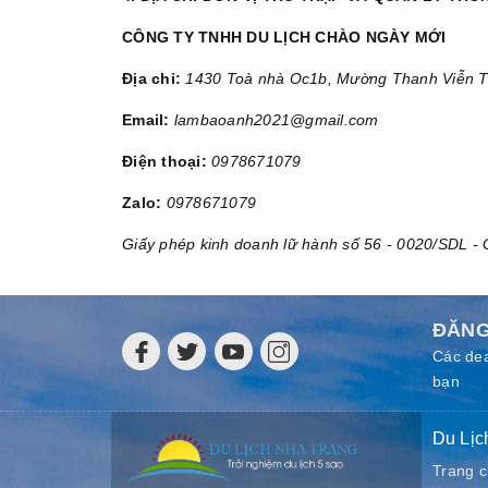
CÔNG TY TNHH DU LỊCH CHÀO NGÀY MỚI
Địa chỉ:
1430 Toà nhà Oc1b, Mường Thanh Viễn Tr
Email:
lambaoanh2021@gmail.com
Điện thoại:
0978671079
Zalo:
0978671079
Giấy phép kinh doanh lữ hành số 56 - 0020/SDL -
ĐĂNG
Các dea
bạn
Du Lịc
Trang 