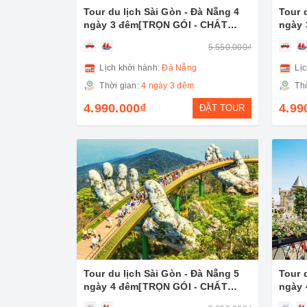
Tour du lịch Sài Gòn - Đà Nẵng 4
Tour 
ngày 3 đêm[TRỌN GÓI - CHẤT
ngày 
LƯỢNG]
LƯỢN
5.550.000₫
Lịch khởi hành:
Đà Nẵng
Lịc
Thời gian:
4 ngày 3 đêm
Thờ
4.990.000₫
4.99
ĐẶT TOUR
Tour du lịch Sài Gòn - Đà Nẵng 5
Tour 
ngày 4 đêm[TRỌN GÓI - CHẤT
ngày 
LƯỢNG]
LƯỢN