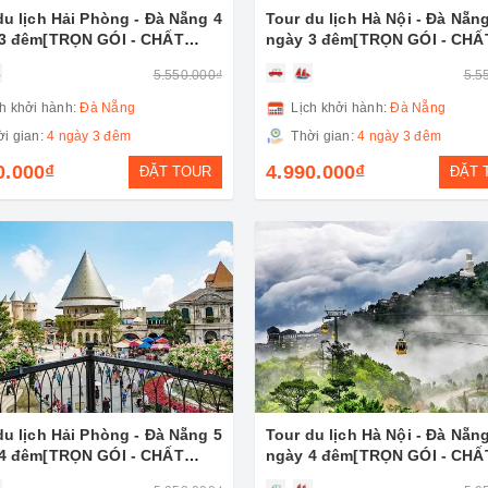
du lịch Hải Phòng - Đà Nẵng 4
Tour du lịch Hà Nội - Đà Nẵn
3 đêm[TRỌN GÓI - CHẤT
ngày 3 đêm[TRỌN GÓI - CHẤ
G]
LƯỢNG]
5.550.000₫
5.5
h khởi hành:
Đà Nẵng
Lịch khởi hành:
Đà Nẵng
i gian:
4 ngày 3 đêm
Thời gian:
4 ngày 3 đêm
0.000₫
4.990.000₫
ĐẶT TOUR
ĐẶT 
du lịch Hải Phòng - Đà Nẵng 5
Tour du lịch Hà Nội - Đà Nẵn
4 đêm[TRỌN GÓI - CHẤT
ngày 4 đêm[TRỌN GÓI - CHẤ
G]
LƯỢNG]