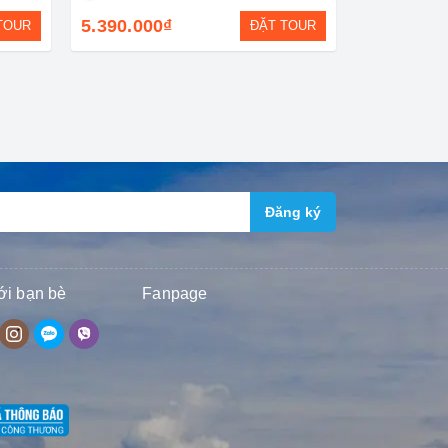
5.390.000₫
TOUR
ĐẶT TOUR
Đăng ký
ới bạn bè
Fanpage