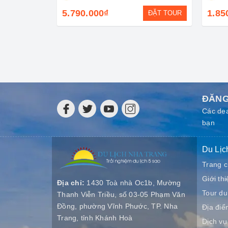
5.790.000₫
1.85
ĐẶT TOUR
ĐĂNG
Các dea
bạn
Du Lịc
Trang 
Giới thi
Địa chỉ:
1430 Toà nhà Oc1b, Mường
Tour du 
Thanh Viễn Triều, số 03-05 Phạm Văn
Đồng, phường Vĩnh Phước, TP. Nha
Địa điể
Trang, tỉnh Khánh Hoà
Dịch vụ