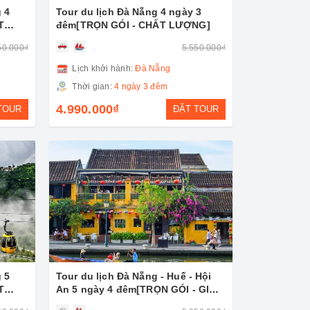
g 4
Tour du lịch Đà Nẵng 4 ngày 3
T
đêm[TRỌN GÓI - CHẤT LƯỢNG]
50.000₫
5.550.000₫
Lịch khởi hành:
Đà Nẵng
Thời gian:
4 ngày 3 đêm
4.990.000₫
TOUR
ĐẶT TOUR
g 5
Tour du lịch Đà Nẵng - Huế - Hội
T
An 5 ngày 4 đêm[TRỌN GÓI - GIÁ
RẺ]