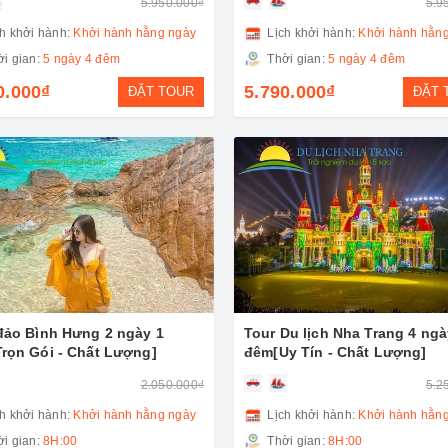
5.950.000₫
5.9
h khởi hành:
Khởi hành hằng ngày
Lịch khởi hành:
Khởi hành hằn
i gian:
5 ngày 4 đêm
Thời gian:
5 ngày 4 đêm
0.000₫
5.790.000₫
ĐẶT TOUR
ĐẶT 
đảo Bình Hưng 2 ngày 1
Tour Du lịch Nha Trang 4 ngà
rọn Gói - Chất Lượng]
đêm[Uy Tín - Chất Lượng]
2.050.000₫
5.2
h khởi hành:
Khởi hành hằng ngày
Lịch khởi hành:
Khởi hành hằn
i gian:
8H:00
Thời gian:
8H:00