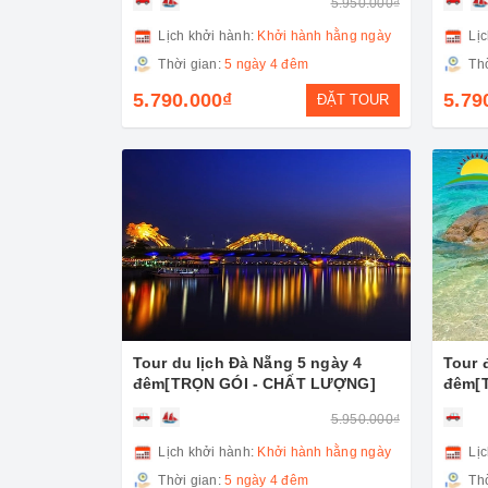
5.950.000₫
Lịch khởi hành:
Khởi hành hằng ngày
Lịc
Thời gian:
5 ngày 4 đêm
Thờ
5.790.000₫
5.79
ĐẶT TOUR
Tour du lịch Đà Nẵng 5 ngày 4
Tour 
đêm[TRỌN GÓI - CHẤT LƯỢNG]
đêm[T
5.950.000₫
Lịch khởi hành:
Khởi hành hằng ngày
Lịc
Thời gian:
5 ngày 4 đêm
Thờ