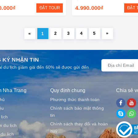
0.000₫
4.990.000₫
ĐẶT TOUR
ĐẶT 
2
3
4
5
»
«
1
 KÝ NHẬN TIN
l du lịch giảm giá đến 60% sẽ được gửi đến
h Nha Trang
Quy định chung
Chia sẻ v
chủ
Phương thức thanh toán
ệu
Chính sách bảo mật thông
tin
lịch
Chính sách thay đổi và hoàn
m du lịch
huỷ
 du lịch