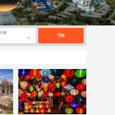
h từ
TÌM