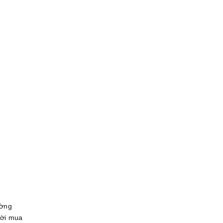
ường
ười mua