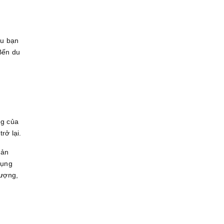
ếu bạn
Bến du
ng của
rở lại.
bản
dụng
tượng,