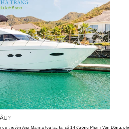
ĐÂU?
bến du thuyền Ana Marina toạ lạc tại số 14 đường Phạm Văn Đồng, p