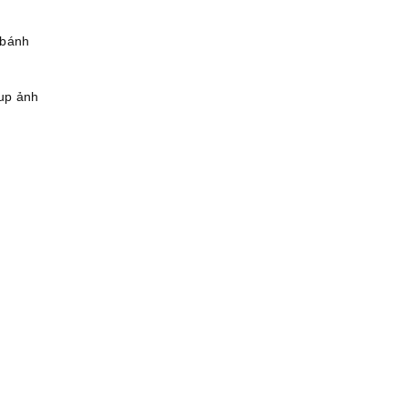
 bánh
hup ảnh