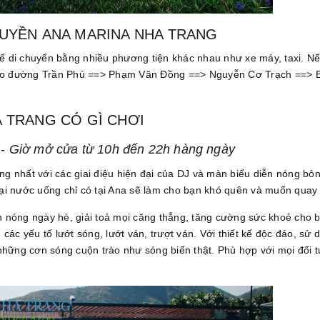
HUYỀN ANA MARINA NHA TRANG
ể di chuyển bằng nhiều phương tiện khác nhau như xe máy, taxi. N
 theo đường Trần Phú ==> Phạm Văn Đồng ==> Nguyễn Cơ Trạch ==> 
 TRANG CÓ GÌ CHƠI
-
Giờ mở cửa từ 10h đến 22h hàng ngày
g nhất với các giai điệu hiện đại của DJ và màn biểu diễn nóng bỏ
ại nước uống chỉ có tại Ana sẽ làm cho bạn khó quên và muốn quay t
n nóng ngày hè, giải toả mọi căng thẳng, tăng cường sức khoẻ cho 
các yếu tố lướt sóng, lướt ván, trượt ván. Với thiết kế độc đáo, sử 
 những cơn sóng cuộn trào như sóng biển thật. Phù hợp với mọi đối 