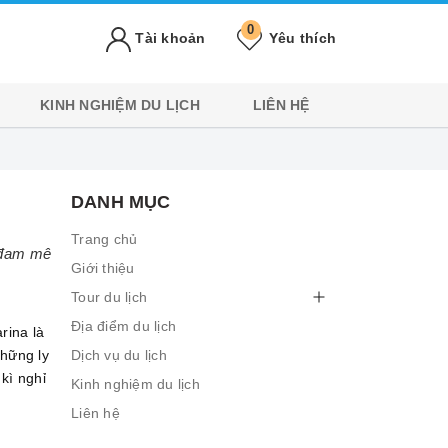
0
Tài khoản
Yêu thích
KINH NGHIỆM DU LỊCH
LIÊN HỆ
DANH MỤC
Trang chủ
h đam mê
Giới thiệu
Tour du lịch
Địa điểm du lịch
rina là
những ly
Dịch vụ du lịch
kì nghỉ
Kinh nghiệm du lịch
Liên hệ