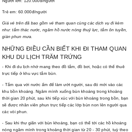
Người lớn: 120.000đ/người
Trẻ em: 60.000đ/người
Giá vé trên đã bao gồm vé tham quan cùng các dịch vụ đi kèm
như: tắm thác nước, ngâm hồ nước nóng thuỷ lực, tắm ôn tuyền,
giàn phun mưa.
NHỮNG ĐIỀU CẦN BIẾT KHI ĐI THAM QUAN
KHU DU LỊCH TRĂM TRỨNG
- Khi đi du lịch nhớ mang theo đồ tắm, đồ bơi, hoặc có thể thuê
trực tiếp ở khu vực tắm bùn.
- Tắm qua với nước ấm để làm ướt người, sau đó mới vào các
khu bồn khoáng. Ngâm mình xuống bùn khoáng trong khoảng
thời gian 20 phút, sau khi tiếp xúc với bùn khoáng trong bồn, bạn
sẽ được nhân viên phun trực tiếp các lớp bùn non lên người qua
các vòi phun.
- Sau khi thư giãn với bùn khoáng, bạn có thể tới các hồ khoáng
nóng ngâm mình trong khoảng thời gian từ 20 - 30 phút, tuỳ theo