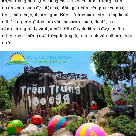
lượng mang đến sự hài lòng cho du khách, môi trường thiên
nhiên xanh sạch đẹp đặc biệt đội ngũ nhân viên phục vụ nhiệt
tình, thân thiện, đồ ăn ngon. Đứng từ trên cao nhìn xuống là cả
một "rừng trứng" đan xen với các vườn chuối, đu đủ, cau
cảnh...trông rất lạ và đẹp mắt. Đến đây du khách được ngâm
mình trong những quả trứng khổng lồ, hoà mình vào hồ bơi, thác
nước...