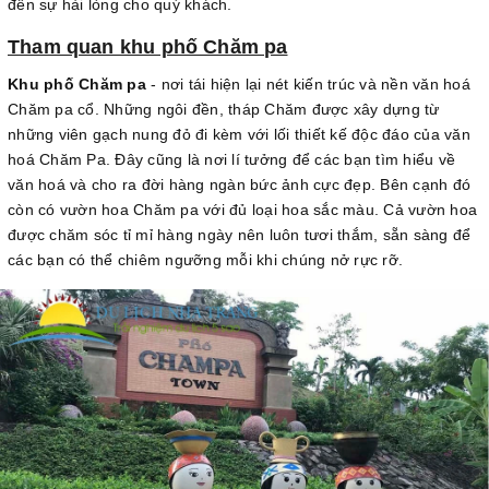
đến sự hài lòng cho quý khách.
Tham quan khu phố Chăm pa
Khu phố Chăm pa
- nơi tái hiện lại nét kiến trúc và nền văn hoá
Chăm pa cổ. Những ngôi đền, tháp Chăm được xây dựng từ
những viên gạch nung đỏ đi kèm với lối thiết kế độc đáo của văn
hoá Chăm Pa. Đây cũng là nơi lí tưởng để các bạn tìm hiểu về
văn hoá và cho ra đời hàng ngàn bức ảnh cực đẹp. Bên cạnh đó
còn có vườn hoa Chăm pa với đủ loại hoa sắc màu. Cả vườn hoa
được chăm sóc tỉ mỉ hàng ngày nên luôn tươi thắm, sẵn sàng để
các bạn có thể chiêm ngưỡng mỗi khi chúng nở rực rỡ.