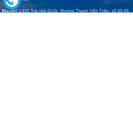
Địa chỉ:
1430 Toà nhà Oc1b, Mường Thanh Viễn Triều, số 03-05
Phạm Văn Đồng, phường Vĩnh Phước, TP. Nha Trang, tỉnh Khánh
Hoà
Email:
lambaoanh2021@gmail.com
Điện thoại:
0978671079
Zalo:
0978671079
Giấy phép kinh doanh lữ hành số 56 - 0020/SDL - GP LHNĐ do sở du lịch
Khánh Hoà cấp ngày 22/10/2019
Du Lịch Nha Trang
Quy định chung
Trang chủ
Phương thức thanh toán
Giới thiệu
Chính sách bảo mật thông tin
Tour du lịch
Chính sách thay đổi và hoàn huỷ
Địa điểm du lịch
Điều khoản và điều kiện