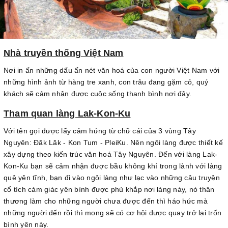
Nhà truyền thống Việt Nam
Nơi in ấn những dấu ấn nét văn hoá của con người Việt Nam với
những hình ảnh từ hàng tre xanh, con trâu đang gặm cỏ, quý
khách sẽ cảm nhận được cuộc sống thanh bình nơi đây.
Tham quan làng Lak-Kon-Ku
Với tên gọi được lấy cảm hứng từ chữ cái của 3 vùng Tây
Nguyên: Đăk Lăk - Kon Tum - PleiKu. Nên ngôi làng được thiết kế
xây dựng theo kiến trúc văn hoá Tây Nguyên. Đến với làng Lak-
Kon-Ku bạn sẽ cảm nhận được bầu không khí trong lành với làng
quê yên tĩnh, bạn đi vào ngôi làng như lạc vào những câu truyện
cổ tích cảm giác yên bình được phủ khắp nơi làng này, nó thân
thương làm cho những người chưa được đến thì háo hức mà
những người đến rồi thì mong sẽ có cơ hội được quay trở lại trốn
bình yên này.