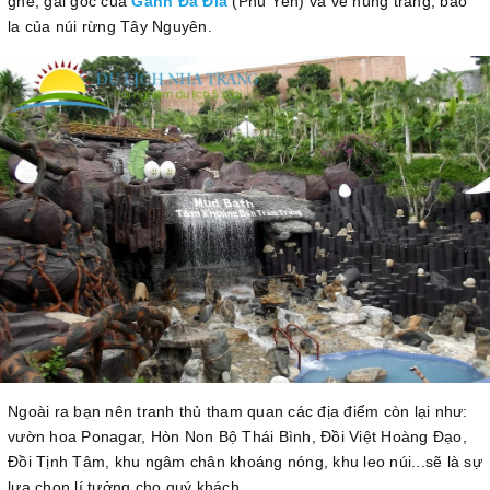
ghề, gai góc của
Gành Đá Đĩa
(Phú Yên) và vẻ hùng tráng, bao
la của núi rừng Tây Nguyên.
Ngoài ra bạn nên tranh thủ tham quan các địa điểm còn lại như:
vườn hoa Ponagar, Hòn Non Bộ Thái Bình, Đồi Việt Hoàng Đạo,
Đồi Tịnh Tâm, khu ngâm chân khoáng nóng, khu leo núi...sẽ là sự
lựa chọn lí tưởng cho quý khách.