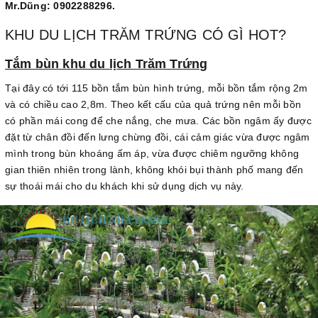
Mr.Dũng: 0902288296.
KHU DU LỊCH TRĂM TRỨNG CÓ GÌ HOT?
Tắm bùn khu du lịch Trăm Trứng
Tại đây có tới 115 bồn tắm bùn hình trứng, mỗi bồn tắm rộng 2m
và có chiều cao 2,8m. Theo kết cấu của quả trứng nên mỗi bồn
có phần mái cong để che nắng, che mưa. Các bồn ngâm ấy được
đặt từ chân đồi đến lưng chừng đồi, cái cảm giác vừa được ngâm
mình trong bùn khoáng ấm áp, vừa được chiêm ngưỡng không
gian thiên nhiên trong lành, không khói bụi thành phố mang đến
sự thoái mái cho du khách khi sử dụng dịch vụ này.