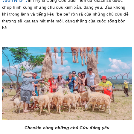
Vườn Nho- V
ĩnh Hy là Đồng Cừu Suối Tiên du khách sẽ được
chụp hình cùng những chú cừu xinh xắn, đáng yêu. Bầu không
khí trong lành và tiếng kêu "be be" rộn rã của những chú cừu dễ
thương sẽ xua tan hết mệt mỏi, căng thẳng của cuộc sống bộn
bề.
Checkin cùng những chú Cừu đáng yêu