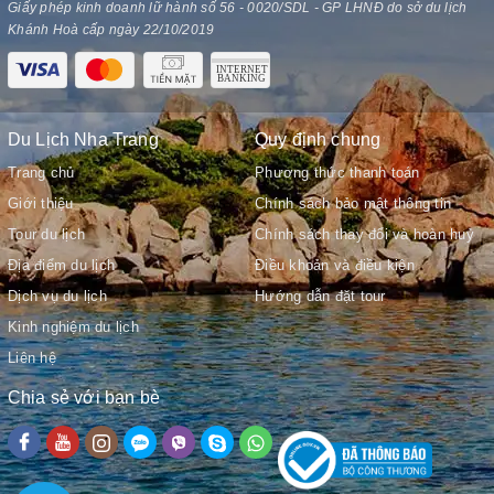
Giấy phép kinh doanh lữ hành số 56 - 0020/SDL - GP LHNĐ do sở du lịch
Khánh Hoà cấp ngày 22/10/2019
Du Lịch Nha Trang
Quy định chung
Trang chủ
Phương thức thanh toán
Giới thiệu
Chính sách bảo mật thông tin
Tour du lịch
Chính sách thay đổi và hoàn huỷ
Địa điểm du lịch
Điều khoản và điều kiện
Dịch vụ du lịch
Hướng dẫn đặt tour
Kinh nghiệm du lịch
Liên hệ
Chia sẻ với bạn bè