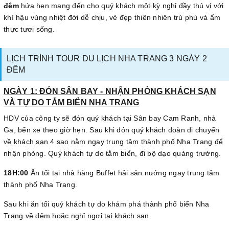
đêm
hứa hẹn mang đến cho quý khách một kỳ nghỉ đầy thú vị với
khí hậu vùng nhiệt đới dễ chịu, vẻ đẹp thiên nhiên trù phú và ẩm
thực tươi sống.
LỊCH TRÌNH TOUR DU LỊCH NHA TRANG 3 NGÀY 2
ĐÊM
NGÀY 1: ĐÓN SÂN BAY - NHẬN PHÒNG KHÁCH SẠN
VÀ TỰ DO TẮM BIỂN NHA TRANG
HDV của công ty sẽ đón quý khách tại Sân bay Cam Ranh, nhà
Ga, bến xe theo giờ hẹn. Sau khi đón quý khách đoàn di chuyển
về khách sạn 4 sao nằm ngay trung tâm thành phố Nha Trang để
nhận phòng. Quý khách tự do tắm biển, đi bộ dạo quảng trường.
18H:00
Ăn tối tại nhà hàng Buffet hải sản nướng ngay trung tâm
thành phố Nha Trang.
Sau khi ăn tối quý khách tự do khám phá thành phố biển Nha
Trang về đêm hoặc nghỉ ngơi tại khách sạn.