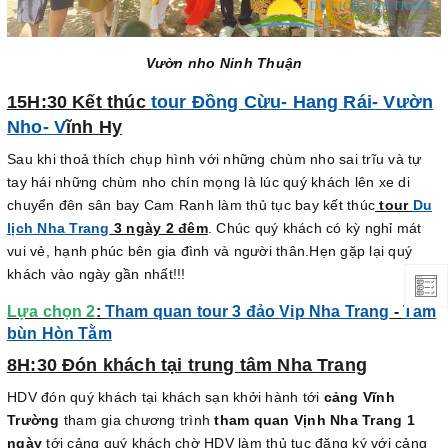
Vườn nho Ninh Thuận
15H:30 Kết thúc
tour Đồng Cừu- Hang Rái- Vườn
Nho- V
ĩnh Hy
Sau khi thoả thích chụp hình với những chùm nho sai trĩu và tự
tay hái những chùm nho chín mọng là lúc quý khách lên xe di
chuyển đên sân bay Cam Ranh làm thủ tục bay kết thúc
tour
Du
lịch Nha Trang
3 ngày 2 đêm
. Chúc quý khách có kỳ nghỉ mát
vui vẻ, hạnh phúc bên gia đình và người thân.Hẹn gặp lại quý
khách vào ngày gần nhất!!!
Lựa chọn 2
:
Tham quan tour 3 đảo Vip Nha Trang
-
Tắm
bùn Hòn Tằm
8H:30 Đón khách tại trung tâm Nha Trang
HDV đón quý khách tại khách sạn khởi hành tới
cảng Vĩnh
Trường
tham gia chương trình
tham quan Vịnh Nha Trang 1
ngày
tới cảng quý khách chờ HDV làm thủ tục đăng ký với cảng