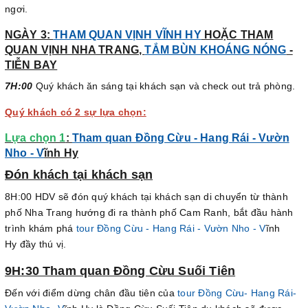
ngơi.
NGÀY 3:
THAM QUAN VỊNH VĨNH HY
HOẶC THAM
QUAN VỊNH NHA TRANG,
TẮM BÙN KHOÁNG NÓNG
-
TIỄN BAY
7H:00
Quý khách ăn sáng tại khách sạn và check out trả phòng.
Quý khách có 2 sự lựa chọn:
Lựa chọn 1
:
Tham quan Đồng Cừu - Hang Rái - Vườn
Nho - V
ĩnh Hy
Đón khách tại khách sạn
8H:00 HDV sẽ đón quý khách tại khách sạn di chuyển từ thành
phố Nha Trang hướng đi ra thành phố Cam Ranh, bắt đầu hành
trình khám phá
tour Đồng Cừu - Hang Rái - Vườn Nho - V
ĩnh
Hy đầy thú vị.
9H:30 Tham quan Đồng Cừu Suối Tiên
Đến với điểm dừng chân đầu tiên của
tour Đồng Cừu- Hang Rái-