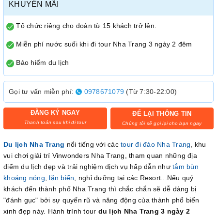
KHUYẾN MÃI
Tổ chức riêng cho đoàn từ 15 khách trở lên.
Miễn phí nước suối khi đi tour Nha Trang 3 ngày 2 đêm
Bảo hiểm du lịch
Gọi tư vấn miễn phí:
0978671079
(Từ 7:30-22:00)
ĐĂNG KÝ NGAY
ĐỂ LẠI THÔNG TIN
Thanh toán sau khi đi tour
Chúng tôi sẽ gọi lại cho bạn ngay
Du lịch Nha Trang
nổi tiếng với các
tour đi đảo Nha Trang
, khu
vui chơi giải trí Vinwonders Nha Trang, tham quan những địa
điểm du lịch đẹp và trải nghiệm dịch vụ hấp dẫn như
tắm bùn
khoáng nóng
,
lặn biển
, nghỉ dưỡng tại các Resort...Nếu quý
khách đến thành phố Nha Trang thì chắc chắn sẽ dễ dàng bị
"đánh gục" bởi sự quyến rũ và năng động của thành phổ biển
xinh đẹp này. Hành trình tour
du lịch Nha Trang 3 ngày 2