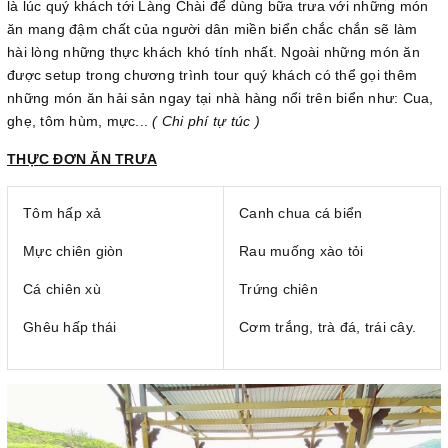
là lúc quý khách tới Làng Chài để dùng bữa trưa với những món
ăn mang đậm chất của người dân miền biển chắc chắn sẽ làm
hài lòng những thực khách khó tính nhất. Ngoài những món ăn
được setup trong chương trình tour quý khách có thể gọi thêm
những món ăn hải sản ngay tại nhà hàng nổi trên biển như: Cua,
ghẹ, tôm hùm, mực...
( Chi phí tự túc )
THỰC ĐƠN ĂN TRƯA
Tôm hấp xả
Canh chua cá biển
Mực chiên giòn
Rau muống xào tỏi
Cá chiên xù
Trứng chiên
Ghêu hấp thái
Cơm trắng, trà đá, trái cây.