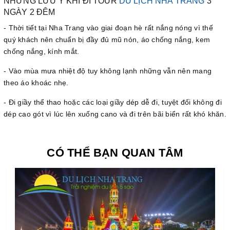
NHỮNG LƯU Ý KHI ĐI TOUR
DU LỊCH NHA TRANG
3
NGÀY 2 ĐÊM
- Thời tiết tại Nha Trang vào giai đoạn hè rất nắng nóng vì thế
quý khách nên chuẩn bị đầy đủ mũ nón, áo chống nắng, kem
chống nắng, kính mắt.
- Vào mùa mưa nhiệt độ tuy không lạnh những vẫn nên mang
theo áo khoác nhẹ.
- Đi giầy thể thao hoặc các loại giầy dép dễ đi, tuyệt đối không đi
dép cao gót vì lúc lên xuống cano và đi trên bãi biển rất khó khăn.
CÓ THỂ BẠN QUAN TÂM