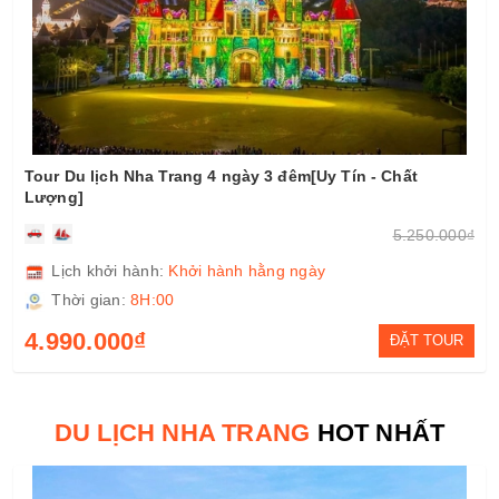
Tour đảo Bình Hưng 2 ngày 1 đêm[Trọn Gói - Chất
Lượng]
2.050.000₫
Lịch khởi hành:
Khởi hành hằng ngày
Thời gian:
8H:00
1.850.000₫
ĐẶT TOUR
DU LỊCH NHA TRANG
HOT NHẤT