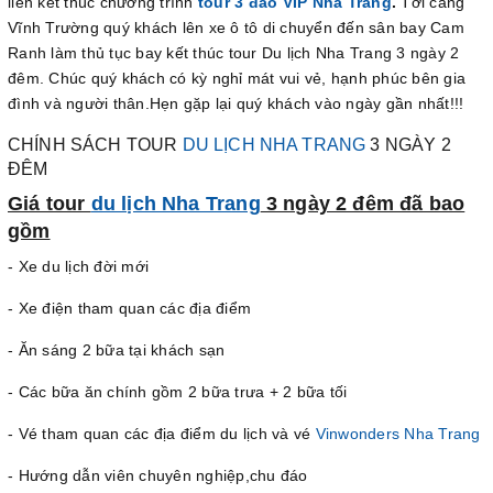
liền kết thúc chương trình
tour 3 đảo VIP Nha Trang
.
Tới cảng
Vĩnh Trường quý khách lên xe ô tô di chuyển đến sân bay Cam
Ranh làm thủ tục bay kết thúc tour Du lịch Nha Trang 3 ngày 2
đêm. Chúc quý khách có kỳ nghỉ mát vui vẻ, hạnh phúc bên gia
đình và người thân.Hẹn gặp lại quý khách vào ngày gần nhất!!!
CHÍNH SÁCH TOUR
DU LỊCH NHA TRANG
3 NGÀY 2
ĐÊM
Giá tour
du lịch Nha Trang
3 ngày 2 đêm đã bao
gồm
- Xe du lịch đời mới
- Xe điện tham quan các địa điểm
- Ăn sáng 2 bữa tại khách sạn
- Các bữa ăn chính gồm 2 bữa trưa + 2 bữa tối
- Vé tham quan các địa điểm du lịch và vé
Vinwonders Nha Trang
- Hướng dẫn viên chuyên nghiệp,chu đáo