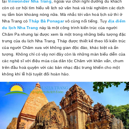
tại
Vinwonder Nha Trang
, ngoài vui chơi nghỉ dưỡng du khách
còn có cơ hội tìm hiểu về lịch sử văn hoá và trải nghiệm các dịch
vụ tắm bùn khoáng nóng nữa. Mà nhắc tới văn hoá lịch sử thì ở
Nha Trang có
Tháp Bà Ponagar
vô cùng nổi tiếng. Tuy
địa điểm
du lịch Nha Trang
này là một công trình kiến trúc của người
Chăm Pa nhưng lại được xem là một trong những biểu tượng đặc
trưng của du lịch Nha Trang. Tháp được thiết kế theo lối kiến trúc
của người Chăm xưa với không gian độc đáo, khác biệt và ấn
tượng. Không chỉ có vậy nơi đây còn là những màn biểu diễn của
các nghệ sĩ với điệu múa của dân tộc Chăm với khăn vấn, chum
trên đầu hoà quyện với các bản nhạc đặc trưng khiến cho một
không khí lễ hội tuyệt đối hoàn hảo.