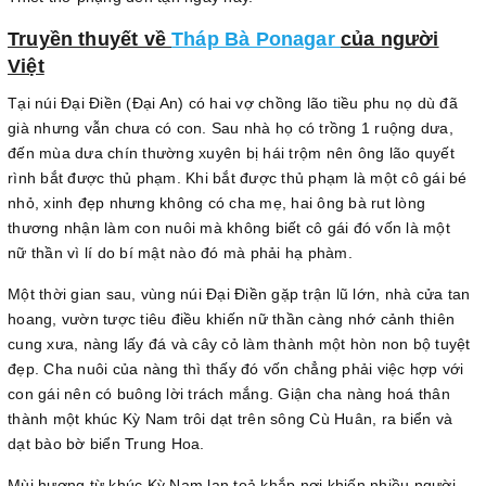
Truyền thuyết về
Tháp Bà Ponagar
của người
Việt
Tại núi Đại Điền (Đại An) có hai vợ chồng lão tiều phu nọ dù đã
già nhưng vẫn chưa có con. Sau nhà họ có trồng 1 ruộng dưa,
đến mùa dưa chín thường xuyên bị hái trộm nên ông lão quyết
rình bắt được thủ phạm. Khi bắt được thủ phạm là một cô gái bé
nhỏ, xinh đẹp nhưng không có cha mẹ, hai ông bà rut lòng
thương nhận làm con nuôi mà không biết cô gái đó vốn là một
nữ thần vì lí do bí mật nào đó mà phải hạ phàm.
Một thời gian sau, vùng núi Đại Điền gặp trận lũ lớn, nhà cửa tan
hoang, vườn tược tiêu điều khiến nữ thần càng nhớ cảnh thiên
cung xưa, nàng lấy đá và cây cỏ làm thành một hòn non bộ tuyệt
đẹp. Cha nuôi của nàng thì thấy đó vốn chẳng phải việc hợp với
con gái nên có buông lời trách mắng. Giận cha nàng hoá thân
thành một khúc Kỳ Nam trôi dạt trên sông Cù Huân, ra biển và
dạt bào bờ biển Trung Hoa.
Mùi hương từ khúc Kỳ Nam lan toả khắp nơi khiến nhiều người