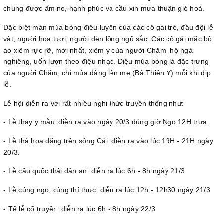
chung được ấm no, hạnh phúc và cầu xin mưa thuận gió hoà.
Đặc biệt màn múa bóng điêu luyện của các cô gái trẻ, đầu đội lễ
vật, người hoa tươi, người đèn lồng ngũ sắc. Các cô gái mặc bộ
áo xiêm rực rỡ, mới nhất, xiêm y của người Chăm, hộ ngả
nghiêng, uốn lượn theo điệu nhạc. Điệu múa bóng là đặc trưng
của người Chăm, chỉ múa dâng lên mẹ (Bà Thiên Y) mỗi khi dịp
lễ.
Lễ hội diễn ra với rất nhiều nghi thức truyền thống như:
- Lễ thay y mẫu: diễn ra vào ngày 20/3 đúng giờ Ngọ 12H trưa.
- Lễ thả hoa đăng trên sông Cái: diễn ra vào lúc 19H - 21H ngày
20/3.
- Lễ cầu quốc thái dân an: diễn ra lúc 6h - 8h ngày 21/3.
- Lễ cúng ngọ, cúng thí thực: diễn ra lúc 12h - 12h30 ngày 21/3
- Tế lễ cổ truyền: diễn ra lúc 6h - 8h ngày 22/3