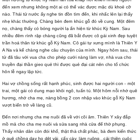
đến xem nhưng không một ai có thể vác được mặc dù khoẻ cỡ
nào. Thái tử nước ấy nghe tin đồn tìm đến, khi nhấc lên lại thấy
nhẹ khác thường. Chàng bèn đem khúc gỗ đó về cung. Một đêm
nọ, chàng thấy có bóng người lạ ẩn hiện từ khúc Kỳ Nam. Sau
nhiều đêm rình rập chàng cũng đã bắt được cô gái xinh đẹp tuyệt
trần hoá thân từ khúc gỗ Kỳ Nam. Cô gái tự xưng mình là Thiên Y
A Na và kể chàng nghe câu chuyện của mình. Ngay hôm sau, thái
tử đã tâu với vua cha cho phép cưới nàng làm vợ, nhà vua cho
truyền đại thần gieo quẻ thì được quẻ đại cát nên cho tổ chức
hôn lễ ngay lập tức.
Hai vợ chồng sống rất hạnh phúc, sinh được hai người con - một
trai, một gái có dung mạo khôi ngô, tuấn tú. Một hôm nỗi nhớ quê
hương, nhớ cha mẹ, nàng bồng 2 con nhập vào khúc gỗ Kỳ Nam
vượt biển trở về làng cũ.
Đến nơi nhưng cha mẹ nuôi đã về với cõi âm. Thiên Y xây đắp
mồ mả cho cha mẹ nuôi và sửa sang nhà cửa để thờ phụng.
Thấy nhân dân còn đói khổ, thật thà chất phác, bà đem kiến thức
ở quê chồng dạy họ dệt vải, cấy cày, làm ruộng...cải thiện cuộc