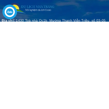
Địa chỉ:
1430 Toà nhà Oc1b, Mường Thanh Viễn Triều, số 03-05
Phạm Văn Đồng, phường Vĩnh Phước, TP. Nha Trang, tỉnh Khánh
Hoà
Email:
lambaoanh2021@gmail.com
Điện thoại:
0978671079
Zalo:
0978671079
Giấy phép kinh doanh lữ hành số 56 - 0020/SDL - GP LHNĐ do sở du lịch
Khánh Hoà cấp ngày 22/10/2019
Du Lịch Nha Trang
Quy định chung
Trang chủ
Phương thức thanh toán
Giới thiệu
Chính sách bảo mật thông tin
Tour du lịch
Chính sách thay đổi và hoàn huỷ