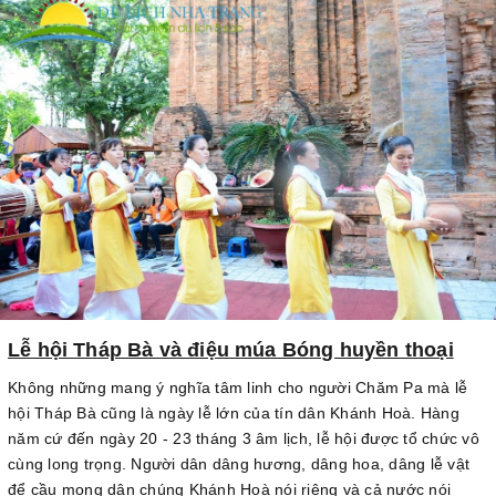
Lễ hội Tháp Bà và điệu múa Bóng huyền thoại
Không những mang ý nghĩa tâm linh cho người Chăm Pa mà lễ
hội Tháp Bà cũng là ngày lễ lớn của tín dân Khánh Hoà. Hàng
năm cứ đến ngày 20 - 23 tháng 3 âm lịch, lễ hội được tổ chức vô
cùng long trọng. Người dân dâng hương, dâng hoa, dâng lễ vật
để cầu mong dân chúng Khánh Hoà nói riêng và cả nước nói