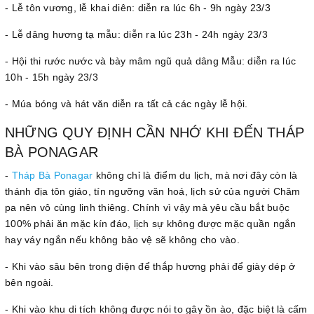
- Lễ tôn vương, lễ khai diên: diễn ra lúc 6h - 9h ngày 23/3
- Lễ dâng hương tạ mẫu: diễn ra lúc 23h - 24h ngày 23/3
- Hội thi rước nước và bày mâm ngũ quả dâng Mẫu: diễn ra lúc
10h - 15h ngày 23/3
- Múa bóng và hát văn diễn ra tất cả các ngày lễ hội.
NHỮNG QUY ĐỊNH CẦN NHỚ KHI ĐẾN THÁP
BÀ PONAGAR
-
Tháp Bà Ponagar
không chỉ là điểm du lịch, mà nơi đây còn là
thánh địa tôn giáo, tín ngưỡng văn hoá, lịch sử của người Chăm
pa nên vô cùng linh thiêng. Chính vì vậy mà yêu cầu bắt buộc
100% phải ăn mặc kín đáo, lịch sự không được mặc quần ngắn
hay váy ngắn nếu không bảo vệ sẽ không cho vào.
- Khi vào sâu bên trong điện để thắp hương phải để giày dép ở
bên ngoài.
- Khi vào khu di tích không được nói to gây ồn ào, đặc biệt là cấm