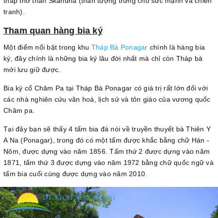
tháp thờ thần Skandha (thần tượng trưng cho sức mạnh và chiến
tranh).
Tham quan hàng bia ký
Một điểm nổi bật trong khu
Tháp Bà Ponagar
chính là hàng bia
ký, đây chính là những bia ký lâu đời nhất mà chỉ còn Tháp bà
mới lưu giữ được.
Bia ký cổ Chăm Pa tại Tháp Bà Ponagar có giá trị rất lớn đối với
các nhà nghiên cứu văn hoá, lịch sử và tôn giáo của vương quốc
Chăm pa.
Tại đây bạn sẽ thấy 4 tấm bia đá nói về truyền thuyết bà Thiên Y
A Na (Ponagar), trong đó có một tấm được khắc bằng chữ Hán -
Nôm, được dựng vào năm 1856. Tấm thứ 2 được dựng vào năm
1871, tấm thứ 3 được dựng vào năm 1972 bằng chữ quốc ngữ và
tấm bia cuối cùng được dựng vào năm 2010.