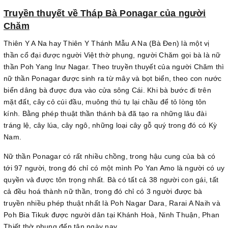
Truyền thuyết về Tháp Bà Ponagar của người
Chăm
Thiên Y A Na hay Thiên Y Thánh Mẫu A Na (Bà Đen) là một vị
thần cổ đại được người Việt thờ phụng, người Chăm gọi bà là nữ
thần Poh Yang Inư Nagar. Theo truyền thuyết của người Chăm thì
nữ thần Ponagar được sinh ra từ mây và bọt biển, theo con nước
biển dâng bà được đưa vào cửa sông Cái. Khi bà bước đi trên
mặt đất, cây cỏ cúi đầu, muông thú tụ lại chầu để tỏ lòng tôn
kính. Bằng phép thuật thần thánh bà đã tạo ra những lâu đài
tráng lệ, cây lúa, cây ngô, những loại cây gỗ quý trong đó có Kỳ
Nam.
Nữ thần Ponagar có rất nhiều chồng, trong hậu cung của bà có
tới 97 người, trong đó chỉ có một mình Po Yan Amo là người có uy
quyền và được tôn trọng nhất. Bà có tất cả 38 người con gái, tất
cả đều hoá thành nữ thần, trong đó chỉ có 3 người được bà
truyền nhiều phép thuật nhất là Poh Nagar Dara, Rarai A Naih và
Poh Bia Tikuk được người dân tại Khánh Hoà, Ninh Thuận, Phan
Thiết thờ phụng đến tận ngày nay.