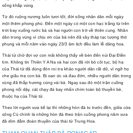
sống khắp vùng.
Từ đó ruộng nương luôn tươi tốt, đời sống nhân dân mỗi ngày
một thêm phong phú. Đến một ngày có một con hạc trắng từ trên
trời bay xuống rước bà và hai người con trở về thiên cung. Nhân
dân trong vùng vì chịu ơn của bà nên đã xây tháp tạc tượng thờ
phụng và mỗi năm vào ngày 23/3 âm lịch đều làm lễ dâng hoa.
Thái tử chờ đợi vợ con mãi không thấy về bèn đến núi Đại Điền
tìm. Không tin Thiên Y A Na và hai con đã rời bỏ cõi tục, bộ hạ
của Thái tử đã dùng đòn roi tra khảo người dân rất dữ, vì ngỡ họ
che giấu mẹ con bà. Bị oan ức và đau đớn, nhiều người dân trong
vùng đã thắp hương cúng vái bà. Ngay sau đó một trận cuồng
phong nổi dậy, cát chạy đá bay nhấn chìm toàn bộ thuyền bè,
thuộc hạ của Thái tử.
Theo lời người xưa kể lại thì những hòn đá to trước đền, giữa cửa
sông Cù chính là những hòn đá theo trận cuồng phong năm xưa
đã dìm đắm đoàn thuyền của thái tử Trung Hoa.