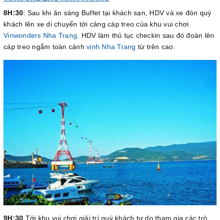
8H:30
: Sau khi ăn sáng Buffet tại khách sạn, HDV và xe đón quý
khách lên xe di chuyển tới cảng cáp treo của khu vui chơi
Vinwonders Nha Trang
. HDV làm thủ tục checkin sau đó đoàn lên
cáp treo ngắm toàn cảnh
vịnh Nha Trang
từ trên cao.
9H:30
Tới khu vui chơi giải trí quý khách tự do tham gia các trò