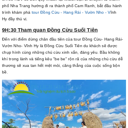
phố Nha Trang hướng đi ra thành phố Cam Ranh, bắt đầu hành
trình khám phá
tour Đồng Cừu - Hang Rái - Vườn Nho - V
ĩnh
Hy đầy thú vị.
9H:30 Tham quan Đồng Cừu Suối Tiên
Đến với điểm dừng chân đầu tiên của tour Đồng Cừu- Hang Rái-
Vườn Nho- Vĩnh Hy là Đồng Cừu Suối Tiên du khách sẽ được
chụp hình cùng những chú cừu xinh xắn, đáng yêu. Bầu không
khí trong lành và tiếng kêu "be be" rộn rã của những chú cừu dễ
thương sẽ xua tan hết mệt mỏi, căng thẳng của cuộc sống bộn
bề.