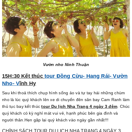
Vườn nho Ninh Thuận
15H:30 Kết thúc
tour Đồng Cừu- Hang Rái- Vườn
Nho- V
ĩnh Hy
Sau khi thoả thích chụp hình sống ảo và tự tay hái những chùm
nho là lúc quý khách lên xe di chuyển đên sân bay Cam Ranh làm
thủ tục bay kết thúc
tour Du lịch Nha Trang 4 ngày 3 đêm
. Chúc
quý khách có kỳ nghỉ mát vui vẻ, hạnh phúc bên gia đình và
người thân.Hẹn gặp lại quý khách vào ngày gần nhất!!!
CHÍNH SÁCH TOUR DU LỊCH NHA TRANG 4 NGÀY 3