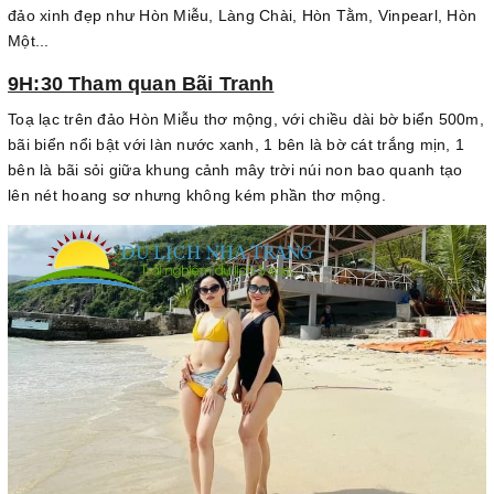
đảo xinh đẹp như Hòn Miễu, Làng Chài, Hòn Tằm, Vinpearl, Hòn
Một...
9H:30 Tham quan Bãi Tranh
Toạ lạc trên đảo Hòn Miễu thơ mộng, với chiều dài bờ biển 500m,
bãi biển nổi bật với làn nước xanh, 1 bên là bờ cát trắng mịn, 1
bên là bãi sỏi giữa khung cảnh mây trời núi non bao quanh tạo
lên nét hoang sơ nhưng không kém phần thơ mộng.