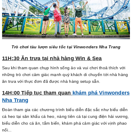
Trò chơi tàu lượn siêu tốc tại Vinwonders Nha Trang
11H:30 Ăn trưa tại nhà hàng Win & Sea
Sau khi tham quan chụp hình sống ảo và vui chơi thoả thích với
những trò chơi cảm giác mạnh quý khách di chuyển tới nhà hàng
ăn trưa với thực đơn đã được nhà hàng setup sẵn.
14H:00 Tiếp tục tham quan
khám phá Vinwonders
Nha Trang
Đoàn tham gia các chương trình biểu diễn đặc sắc như biểu diễn
cá heo tại sân khấu cá heo, nàng tiên cá tại cung điện hải vương,
biểu diễn cho cá ăn, tắm biển, khám phá cảm giác với vịnh phao
nổi...