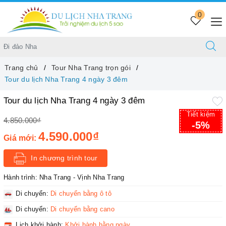
0
Trang chủ
Tour Nha Trang trọn gói
Tour du lịch Nha Trang 4 ngày 3 đêm
Tour du lịch Nha Trang 4 ngày 3 đêm
Tiết kiệm
4.850.000₫
-5%
4.590.000₫
Giá mới:
In chương trình tour
Hành trình:
Nha Trang - Vịnh Nha Trang
Di chuyển:
Di chuyển bằng ô tô
Di chuyển:
Di chuyển bằng cano
Lịch khởi hành:
Khởi hành hằng ngày