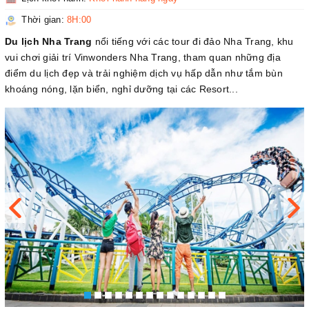
Thời gian:
8H:00
Du lịch Nha Trang
nổi tiếng với các tour đi đảo Nha Trang, khu
vui chơi giải trí Vinwonders Nha Trang, tham quan những địa
điểm du lịch đẹp và trải nghiệm dịch vụ hấp dẫn như tắm bùn
khoáng nóng, lặn biển, nghỉ dưỡng tại các Resort...