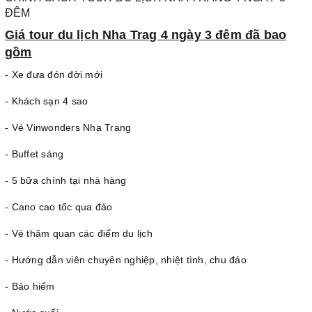
ĐÊM
Giá tour du lịch Nha Trag 4 ngày 3 đêm đã bao
gồm
- Xe đưa đón đời mới
- Khách sạn 4 sao
- Vé Vinwonders Nha Trang
- Buffet sáng
- 5 bữa chính tại nhà hàng
- Cano cao tốc qua đảo
- Vé thăm quan các điểm du lịch
- Hướng dẫn viên chuyên nghiệp, nhiệt tình, chu đáo
- Bảo hiểm