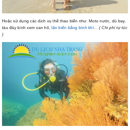
Hoặc sử dụng các dịch vụ thể thao biển như: Moto nước, dù bay,
tàu đáy kính xem san hô,
lặn biển bằng bình khí
...
( Chi phí tự túc
)