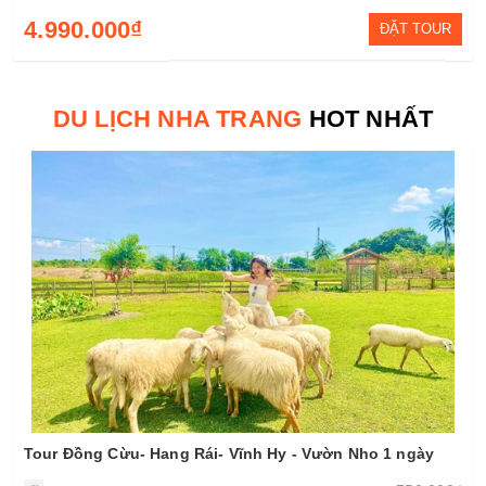
1.850.000₫
ĐẶT TOUR
DU LỊCH NHA TRANG
HOT NHẤT
Tour du lịch Nha Trang 3 ngày 2 đêm