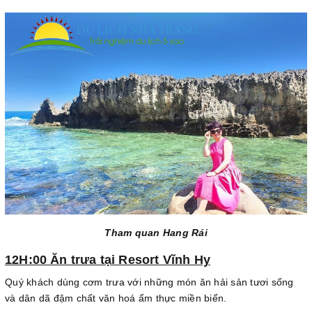
Tham quan Hang Rái
12H:00 Ăn trưa tại Resort Vĩnh Hy
Quý khách dùng cơm trưa với những món ăn hải sản tươi sống
và dân dã đậm chất văn hoá ẩm thực miền biển.