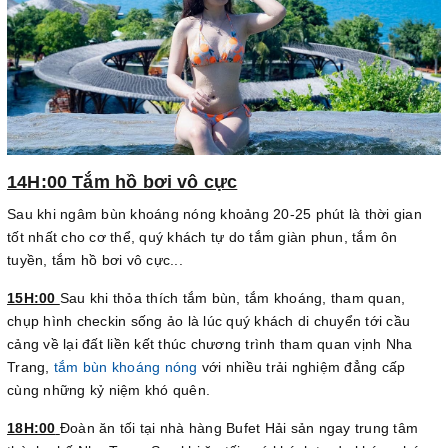
14H:00 Tắm hồ bơi vô cực
Sau khi ngâm bùn khoáng nóng khoảng 20-25 phút là thời gian
tốt nhất cho cơ thể, quý khách tự do tắm giàn phun, tắm ôn
tuyền, tắm hồ bơi vô cực...
15H:00
Sau khi thỏa thích tắm bùn, tắm khoáng, tham quan,
chụp hình checkin sống ảo là lúc quý khách di chuyển tới cầu
cảng về lại đất liền kết thúc chương trình tham quan vịnh Nha
Trang,
tắm bùn khoáng nóng
với nhiều trải nghiệm đẳng cấp
cùng những kỷ niệm khó quên.
18H:00
Đoàn ăn tối tại nhà hàng Bufet Hải sản ngay trung tâm