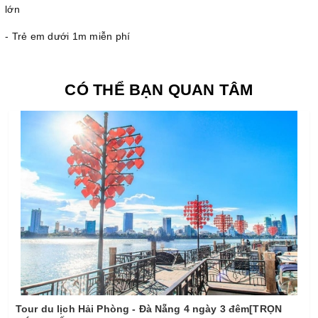
lớn
- Trẻ em dưới 1m miễn phí
CÓ THỂ BẠN QUAN TÂM
Tour du lịch Hà Nội - Đà Nẵng 4 ngày 3 đêm[TRỌN GÓI -