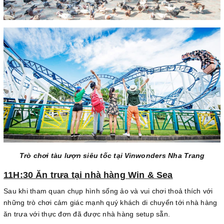
Trò chơi tàu lượn siêu tốc tại Vinwonders Nha Trang
11H:30 Ăn trưa tại nhà hàng Win & Sea
Sau khi tham quan chụp hình sống ảo và vui chơi thoả thích với
những trò chơi cảm giác mạnh quý khách di chuyển tới nhà hàng
ăn trưa với thực đơn đã được nhà hàng setup sẵn.