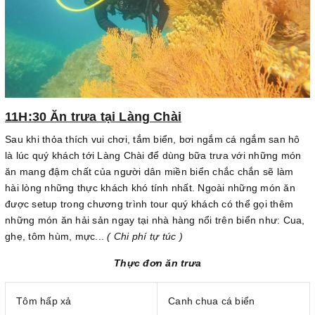
11H:30 Ăn trưa tại Làng Chài
Sau khi thỏa thích vui chơi, tắm biển, bơi ngắm cá ngắm san hô
là lúc quý khách tới Làng Chài để dùng bữa trưa với những món
ăn mang đậm chất của người dân miền biển chắc chắn sẽ làm
hài lòng những thực khách khó tính nhất. Ngoài những món ăn
được setup trong chương trình tour quý khách có thể gọi thêm
những món ăn hải sản ngay tại nhà hàng nổi trên biển như: Cua,
ghẹ, tôm hùm, mực...
( Chi phí tự túc )
Thực đơn ăn trưa
Tôm hấp xả
Canh chua cá biển