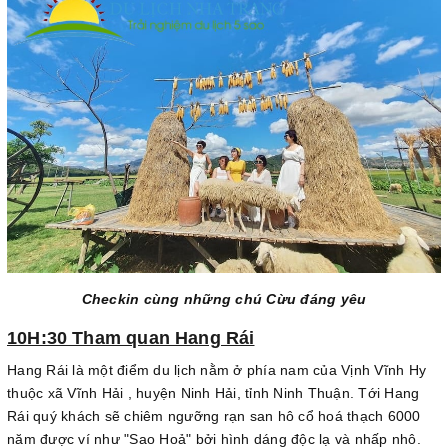
Checkin cùng những chú Cừu đáng yêu
10H:30 Tham quan Hang Rái
Hang Rái là một điểm du lịch nằm ở phía nam của Vịnh Vĩnh Hy
thuộc xã Vĩnh Hải , huyện Ninh Hải, tỉnh Ninh Thuận. Tới Hang
Rái quý khách sẽ chiêm ngưỡng rạn san hô cổ hoá thạch 6000
năm được ví như "Sao Hoả" bởi hình dáng độc lạ và nhấp nhô.