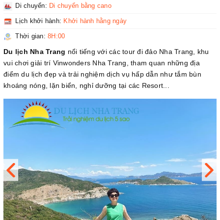
Di chuyển:
Di chuyển bằng cano
Lịch khởi hành:
Khởi hành hằng ngày
Thời gian:
8H:00
Du lịch Nha Trang
nổi tiếng với các tour đi đảo Nha Trang, khu
vui chơi giải trí Vinwonders Nha Trang, tham quan những địa
điểm du lịch đẹp và trải nghiệm dịch vụ hấp dẫn như tắm bùn
khoáng nóng, lặn biển, nghỉ dưỡng tại các Resort...