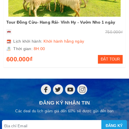
Tour du lịch Nha Trang 3 ngày 2 đêm
3.850.000₫
Lịch khởi hành:
Khởi hành hằng ngày
Thời gian:
8H:00
3.590.000₫
ĐẶT TOUR
ĐĂNG KÝ NHẬN TIN
Các deal du lịch giảm giá đến 60% sẽ được gửi đến bạn
ĐĂNG KÝ