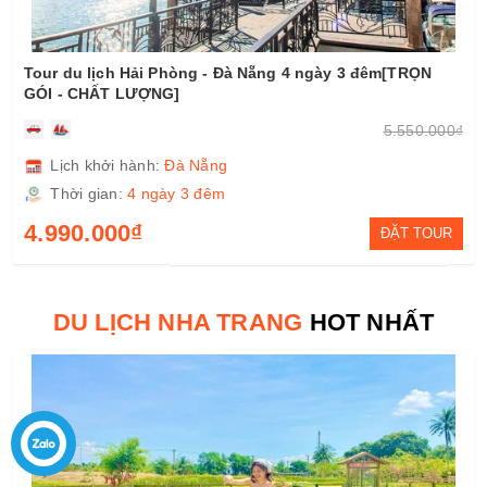
Tour du lịch Hà Nội - Đà Nẵng 4 ngày 3 đêm[TRỌN GÓI -
CHẤT LƯỢNG]
5.550.000₫
Lịch khởi hành:
Đà Nẵng
Thời gian:
4 ngày 3 đêm
4.990.000₫
ĐẶT TOUR
DU LỊCH NHA TRANG
HOT NHẤT