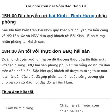
Trò chơi trên bãi Nồm đảo Bình Ba
15H:00 Di chuyển tới
bãi Kinh - Bình Hưng
nhận
phòng
Sau khi tắm biển trên Bãi Nồm quý khách di chuyển tới bến cảng
về đất liền. Xe và HDV đưa quý khách tới Bãi Kinh - Bình Hưng
nhận phòng tại khách sạn.
18H:30 Ăn tối với thực đơn BBQ hải sản
Đoàn di chuyển xuống nhà bè để thưởng thức bữa tối thân mật
với tiệc nướng BBQ hải sản phong phú và tươi sống do người dân
trên đảo chế biến. Đặc biệt quý khách sẽ được thưởng thức một
loại hải sản đặc biệt đã góp phần tạo lên cuộc sống vương giả
cho bà con xứ đảo nơi đây đó là Tôm Hùm.
Thực đơn bữa tối
Cháo hải sản(hoăc cơm
Tôm hùm nướng
chiên hải sản)