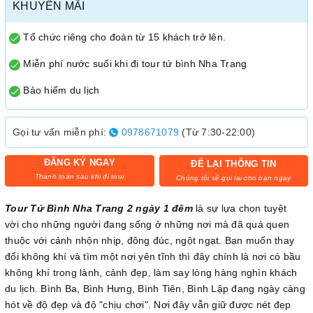
KHUYẾN MÃI
Tổ chức riêng cho đoàn từ 15 khách trở lên.
Miễn phí nước suối khi đi tour tứ bình Nha Trang
Bảo hiểm du lịch
Gọi tư vấn miễn phí:
0978671079
(Từ 7:30-22:00)
ĐĂNG KÝ NGAY
ĐỂ LẠI THÔNG TIN
Thanh toán sau khi đi tour
Chúng tôi sẽ gọi lại cho bạn ngay
Tour Tứ Bình Nha Trang 2 ngày 1 đêm
là sự lựa chọn tuyệt
vời cho những người đang sống ở những nơi mà đã quá quen
thuộc với cảnh nhộn nhịp, đông đúc, ngột ngạt. Bạn muốn thay
đổi không khí và tìm một nơi yên tĩnh thì đây chính là nơi có bầu
không khí trong lành, cảnh đẹp, làm say lòng hàng nghìn khách
du lịch. Bình Ba, Bình Hưng, Bình Tiên, Bình Lập đang ngày càng
hót về độ đẹp và độ "chịu chơi". Nơi đây vẫn giữ được nét đẹp