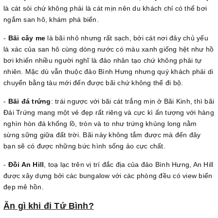
là cát sỏi chứ không phải là cát mịn nên du khách chỉ có thể bơi
ngắm san hô, khám phá biển.
-
Bãi cây me
là bãi nhỏ nhưng rất sạch, bởi cát nơi đây chủ yếu
là xác của san hô cùng dòng nước có màu xanh giống hệt như hồ
bơi khiến nhiều người nghĩ là đảo nhân tạo chứ không phải tự
nhiên. Mặc dù vẫn thuộc đảo Bình Hưng nhưng quý khách phải di
chuyển bằng tàu mới đến được bãi chứ không thể đi bộ.
-
Bãi đá trứng
: trái ngược với bãi cát trắng mịn ở Bãi Kinh, thì bãi
Đái Trứng mang một vẻ đẹp rất riêng và cực kì ấn tượng với hàng
nghìn hòn đá khổng lồ, tròn và to như trứng khủng long nằm
sừng sững giữa đất trời. Bãi này không tắm được mà đến đây
bạn sẽ có được những bức hình sống ảo cực chất.
-
Đồi An Hill
, toạ lạc trên vị trí đắc địa của đảo Bình Hưng, An Hill
được xây dựng bởi các bungalow với các phòng đều có view biển
đẹp mê hồn.
Ăn gì khi đi Tứ Bình?