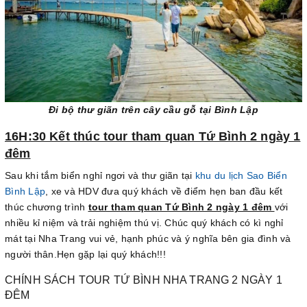
Đi bộ thư giãn trên cây cầu gỗ tại Bình Lập
16H:30 Kết thúc tour tham quan Tứ Bình 2 ngày 1
đêm
Sau khi tắm biển nghỉ ngơi và thư giãn tại
khu du lịch Sao Biển
Bình Lập
, xe và HDV đưa quý khách về điểm hẹn ban đầu kết
thúc chương trình
tour tham quan Tứ Bình 2 ngày 1 đêm
với
nhiều kỉ niệm và trải nghiệm thú vị. Chúc quý khách có kì nghỉ
mát tại Nha Trang vui vẻ, hạnh phúc và ý nghĩa bên gia đình và
người thân.Hẹn gặp lại quý khách!!!
CHÍNH SÁCH TOUR TỨ BÌNH NHA TRANG 2 NGÀY 1
ĐÊM