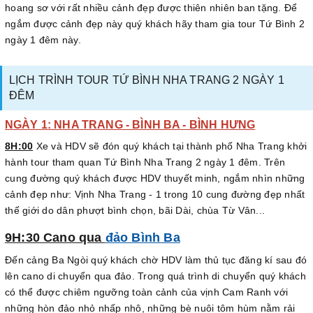
hoang sơ với rất nhiều cảnh đẹp được thiên nhiên ban tặng. Để
ngắm được cảnh đẹp này quý khách hãy tham gia tour Tứ Bình 2
ngày 1 đêm này.
LỊCH TRÌNH TOUR TỨ BÌNH NHA TRANG 2 NGÀY 1
ĐÊM
NGÀY 1: NHA TRANG - BÌNH BA - BÌNH HƯNG
8H:00
Xe và HDV sẽ đón quý khách tại thành phố Nha Trang khởi
hành tour tham quan Tứ Bình Nha Trang 2 ngày 1 đêm. Trên
cung đường quý khách được HDV thuyết minh, ngắm nhìn những
cảnh đẹp như: Vịnh Nha Trang - 1 trong 10 cung đường đẹp nhất
thế giới do dân phượt bình chọn, bãi Dài, chùa Từ Vân...
9H:30 Cano qua
đảo Bình Ba
Đến cảng Ba Ngòi quý khách chờ HDV làm thủ tục đăng kí sau đó
lên cano di chuyển qua đảo. Trong quá trình di chuyển quý khách
có thể được chiêm ngưỡng toàn cảnh của vịnh Cam Ranh với
những hòn đảo nhỏ nhấp nhô, những bè nuôi tôm hùm nằm rải