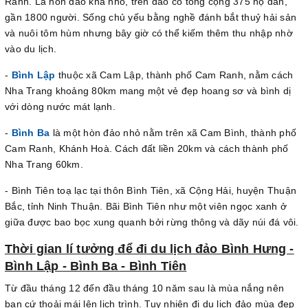
Ranh. Là hòn đảo khá nhỏ, trên đảo có tổng cộng 375 hộ dân,
gần 1800 người. Sống chủ yếu bằng nghề đánh bắt thuỷ hải sản
và nuôi tôm hùm nhưng bây giờ có thể kiếm thêm thu nhập nhờ
vào du lịch.
-
Bình Lập
thuộc xã Cam Lập, thành phố Cam Ranh, nằm cách
Nha Trang khoảng 80km mang một vẻ đẹp hoang sơ và bình dị
với dòng nước mát lạnh.
-
Bình Ba
là một hòn đảo nhỏ nằm trên xã Cam Bình, thành phố
Cam Ranh, Khánh Hoà. Cách đất liền 20km và cách thành phố
Nha Trang 60km.
- Bình Tiên toạ lạc tại thôn Bình Tiên, xã Cộng Hải, huyện Thuận
Bắc, tỉnh Ninh Thuận. Bãi Bình Tiên như một viên ngọc xanh ở
giữa được bao bọc xung quanh bởi rừng thông và dãy núi đá vôi.
Thời gian lí tưởng để đi du lịch đảo Bình Hưng -
Bình Lập - Bình Ba - Bình Tiên
Từ đầu tháng 12 đến đầu tháng 10 năm sau là mùa nắng nên
bạn cứ thoải mái lên lịch trình. Tuy nhiên đi du lịch đảo mùa đẹp