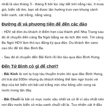
nhất là vào tháng 3 - tháng 8 bởi lúc này tiết trời nắng ráo, ít mưa
gió, biển rất êm, bạn sẽ được tận hưởng trọn vẹn khung cảnh
biển xanh, cát trắng, nắng vàng.
Đường đi và phương tiện để đến các đảo
- HDV sẽ đón du khách ở điểm hẹn của thành phố Nha Trang sau
đó di chuyển đến cảng Ba Ngòi bằng xe du lịch đời mới. Tới cảng
Ba Ngòi HDV làm thủ tục đăng ký qua đảo. Du khách lên cano
cao tốc để tới đảo Bình Ba.
- Sau đó di chuyển đến Bãi Kinh rồi lên tàu qua đảo Bình Hưng.
Đến Tứ Bình có gì để chơi?
-
Bãi Kinh
là nơi tụ họp tàu thuyền trước khi qua đảo Bình Hưng,
chỉ trải dài 500m nhưng du khách không thể làm ngơ trước vẻ
đẹp của bờ biển với bãi cát trắng mịn như bông uốn cong và
nước trong tận đáy.
-
Bãi Chuối
là bãi có mực nước sâu nhất và có lẽ vì sâu nhất nên
nơi đây nước biển có màu xanh chuối rất lạ. Tuy nhiên cát ở đây