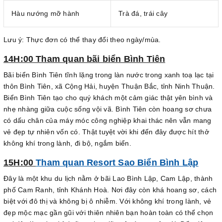
Hàu nướng mỡ hành
Trà đá, trái cây
Lưu ý: Thực đơn có thể thay đổi theo ngày/mùa.
14H:00 Tham quan bãi biển Bình Tiên
Bãi biển Bình Tiên tĩnh lặng trong làn nước trong xanh toạ lạc tại
thôn Bình Tiên, xã Cộng Hải, huyện Thuận Bắc, tỉnh Ninh Thuận.
Biển Bình Tiên tạo cho quý khách một cảm giác thật yên bình và
nhẹ nhàng giữa cuộc sống vội vã. Bình Tiên còn hoang sơ chưa
có dấu chân của máy móc công nghiệp khai thác nên vẫn mang
vẻ đẹp tự nhiên vốn có. Thật tuyệt vời khi đến đây được hít thở
không khí trong lành, đi bộ, ngắm biển.
15H:00
Tham quan Resort Sao Biển Bình Lập
Đây là một khu du lịch nằm ở bãi Lao Bình Lập, Cam Lập, thành
phố Cam Ranh, tỉnh Khánh Hoà. Nơi đây còn khá hoang sơ, cách
biệt với đô thị và không bị ô nhiễm. Với không khí trong lành, vẻ
đẹp mộc mạc gần gũi với thiên nhiên bạn hoàn toàn có thể chọn