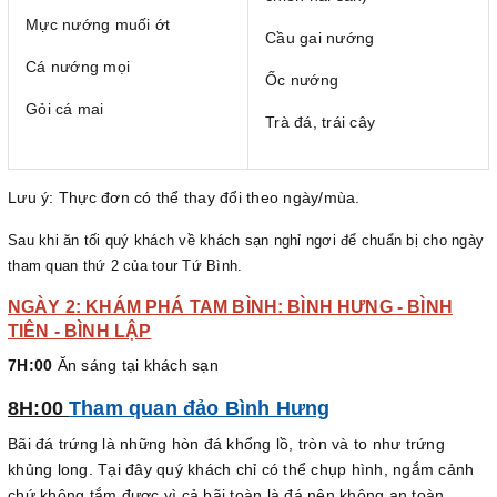
Mực nướng muối ớt
Cầu gai nướng
Cá nướng mọi
Ốc nướng
Gỏi cá mai
Trà đá, trái cây
Lưu ý: Thực đơn có thể thay đổi theo ngày/mùa.
Sau khi ăn tối quý khách về khách sạn nghỉ ngơi để chuẩn bị cho ngày
tham quan thứ 2 của tour Tứ Bình.
NGÀY 2: KHÁM PHÁ TAM BÌNH: BÌNH HƯNG - BÌNH
TIÊN - BÌNH LẬP
7H:00
Ăn sáng tại khách sạn
8H:00
Tham quan đảo Bình Hưng
Bãi đá trứng là những hòn đá khổng lồ, tròn và to như trứng
khủng long. Tại đây quý khách chỉ có thể chụp hình, ngắm cảnh
chứ không tắm được vì cả bãi toàn là đá nên không an toàn.