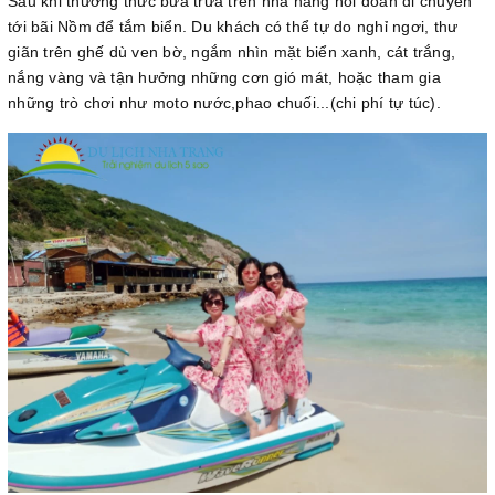
Sau khi thưởng thức bữa trưa trên nhà hàng nổi đoàn di chuyển
tới bãi Nồm để tắm biển. Du khách có thể tự do nghỉ ngơi, thư
giãn trên ghế dù ven bờ, ngắm nhìn mặt biển xanh, cát trắng,
nắng vàng và tận hưởng những cơn gió mát, hoặc tham gia
những trò chơi như moto nước,phao chuối...(chi phí tự túc).