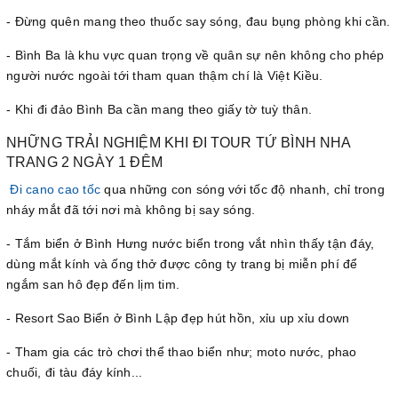
- Đừng quên mang theo thuốc say sóng, đau bụng phòng khi cần.
- Bình Ba là khu vực quan trọng về quân sự nên không cho phép
người nước ngoài tới tham quan thậm chí là Việt Kiều.
- Khi đi đảo Bình Ba cần mang theo giấy tờ tuỳ thân.
NHỮNG TRẢI NGHIỆM KHI ĐI TOUR TỨ BÌNH NHA
TRANG 2 NGÀY 1 ĐÊM
Đi cano cao tốc
qua những con sóng với tốc độ nhanh, chỉ trong
nháy mắt đã tới nơi mà không bị say sóng.
- Tắm biển ở Bình Hưng nước biển trong vắt nhìn thấy tận đáy,
dùng mắt kính và ống thở được công ty trang bị miễn phí để
ngắm san hô đẹp đến lịm tim.
- Resort Sao Biển ở Bình Lập đẹp hút hồn, xỉu up xỉu down
- Tham gia các trò chơi thể thao biển như; moto nước, phao
chuối, đi tàu đáy kính...